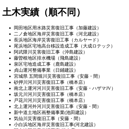
土木実績（順不同）
岡田地区用水路災害復旧工事（加藤建設）
二ノ倉地区海岸災害復旧工事（河北建設）
長浜地区海岸災害復旧工事（カルヤード）
尾浜地区宅地高台移設造成工事（大成ロテック）
阿武隈川災害復旧工事（沖島建設）
藤曽根地区排水機場（飛島建設）
泉区宅地造成工事（鹿島建設）
貞山運河整備事業（日鋪建設）
宮城県 五間堀川災害復旧工事（安藤・間）
砂押川河川災害復旧工事（橋本店）
南北上運河河川災害復旧工事（安藤・ハザマJV）
坂元川河川災害復旧工事（橋本店）
戸花川河川災害復旧工事（橋本店）
北上運河外河川災害復旧工事（安藤・間）
新中道土地区画整備事業(池田建設）
気仙川災害復旧工事（安藤・間）
小白浜地区海岸災害復旧工事(河北建設）