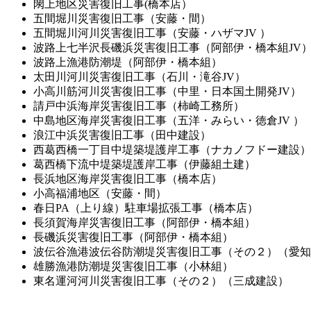
閖上地区災害復旧工事(橋本店）
五間堀川災害復旧工事（安藤・間）
五間堀川河川災害復旧工事（安藤・ハザマJV ）
波路上七半沢長磯浜災害復旧工事（阿部伊・橋本組JV
波路上漁港防潮堤（阿部伊・橋本組）
太田川河川災害復旧工事（石川・滝谷JV）
小高川筋河川災害復旧工事（中里・日本国土開発JV）
請戸中浜海岸災害復旧工事（柿崎工務所）
中島地区海岸災害復旧工事（五洋・みらい・徳倉JV ）
浪江中浜災害復旧工事（田中建設）
西葛西橋一丁目中堤築堤護岸工事（ナカノフドー建設）
葛西橋下流中堤築堤護岸工事（伊藤組土建）
長浜地区海岸災害復旧工事（橋本店）
小高福浦地区（安藤・間）
春日PA（上り線）駐車場拡張工事（橋本店）
長須賀海岸災害復旧工事（阿部伊・橋本組）
長磯浜災害復旧工事（阿部伊・橋本組）
波伝谷漁港波伝谷防潮堤災害復旧工事（その２）（愛知
雄勝漁港防潮堤災害復旧工事（小林組）
東名運河河川災害復旧工事（その２）（三成建設）